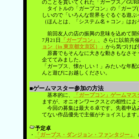
のことを貫いてくれた「ガープス／GURP
タイトルの「ガープコン」の「ガープ(gu
しいので「いろんな世界をぐるぐる遊ぶ
（ほんとは、「システム名＋コン」はお
前回友人の店の振興の意味を込めて開
7月21日
「ガープコン」
、さらに以前共催し
ョン（in 東京都文京区）」
から気づけば
原書でもそんなに大きな動きもなさそう
企ててみました。
「ガープス、懐かしい！」みたいな年配
んと遊びにお越しください。
■ゲームマスター参加の方法
基本的に、
「ガープコン」ゲームマス
ますが、オニオンワークスとの相性によ
今回の募集は最大６卓です。先着申込み
てない作品優先で主催がチョイスします
予定卓
・
「ガープス・ダンジョン・ファンタジー」