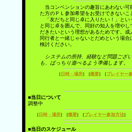
当コンベンションの趣旨にあわない可能
た方のＰＬ参加希望をお受けできないこ
「友だちと同じ卓に入りたい！」という
と同じ卓を囲んで、同好の知人を増やして
だきたいという理想があるためです。成
同行者と一緒じゃないとだめという場合
検討ください。
システムの所持、経験など問題ござ
も、ばっちり遊べるよう準備します。
[
日時・場所
] [
概要
] [
プレイヤー
■
当日について
調整中
[
日時・場所
] [
概要
] [
プレイヤー参加方法
] 
■
当日のスケジュール