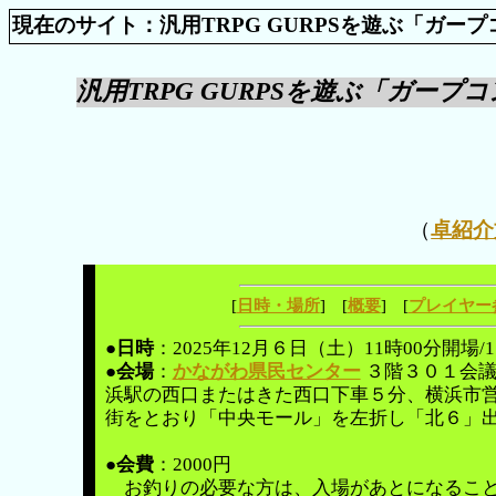
現在のサイト：汎用TRPG GURPSを遊ぶ「ガープコ
汎用TRPG GURPSを遊ぶ「ガープコン
（
卓紹介
[
日時・場所
] [
概要
] [
プレイヤー
●
日時
：2025年12月６日（土）11時00分開場/
●会場
：
かながわ県民センター
３階３０１会議
浜駅の西口またはきた西口下車５分、横浜市
街をとおり「中央モール」を左折し「北６」
●会費
：2000円
お釣りの必要な方は、入場があとになること