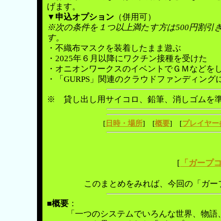
げます。
▼申込オプション
（併用可）
※次の条件を１つ以上満たす方は500円割引
す。
・不織布マスクを装着したまま遊ぶ
・2025年６月以降にワクチン接種を受けた
・オニオンワークスのイベントでＧＭなどを
・「GURPS」関連のクラウドファンディング
※ 貸し出し用サイコロ、鉛筆、消しゴムを
[
日時・場所
] [
概要
] [
プレイヤー
[
「ガープ
このまとめをみれば、今回の「ガー
■
概要
：
「一つのシステムでいろんな世界、物語、