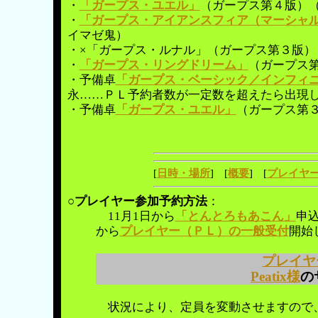
・
「ガープス・ユエル」
（ガープス第４版）
・
「ガープス・アイアンスフィア（マーシャル
イマゼ鬼）
・×「ガープス・ルナル」（ガープス第３版
・
「ガープス・リングドリーム」
（ガープス
・予備卓
「ガープス・ベーシック／インフィ
永……ＰＬ予約者数が一定数を超えたら出現
・予備卓
「ガープス・ユエル」
（ガープス第
[
日時・場所
] [
概要
] [
プレイヤ
○
プレイヤー参加予約方法
：
11月1日から
「とんとろもあこん」
申
から
プレイヤー（ＰＬ）の一般受付
開始
プレイヤ
Peatix様
の
状況により、定員を変動させますので